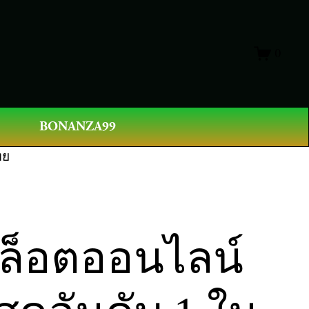
0
BONANZA99
ทย
สล็อตออนไลน์