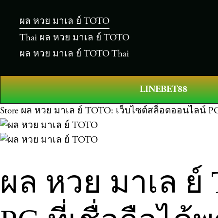
ผล หวย มาเล ย์ TOTO
Thai ผล หวย มาเล ย์ TOTO
ผล หวย มาเล ย์ TOTO Thai
LINEBET88
Store
ผล หวย มาเล ย์ TOTO: เว็บไซต์สล็อตออนไลน์ PG ท
ผล หวย มาเล ย์