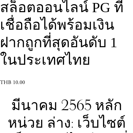
สล็อตออนไลน์ PG ที่
เชื่อถือได้พร้อมเงิน
ฝากถูกที่สุดอันดับ 1
ในประเทศไทย
THB 10.00
มีนาคม 2565 หลัก
หน่วย ล่าง: เว็บไซต์