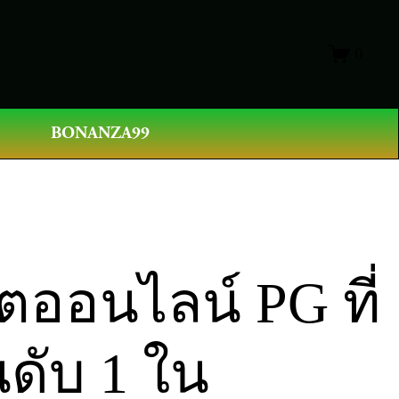
0
BONANZA99
อตออนไลน์ PG ที่
นดับ 1 ใน