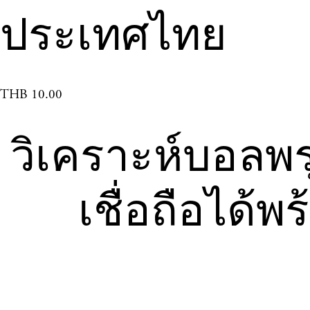
ประเทศไทย
THB 10.00
วิเคราะห์บอลพรุ่
เชื่อถือได้พ