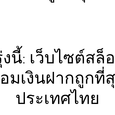
งนี้: เว็บไซต์สล
ร้อมเงินฝากถูกที่ส
ประเทศไทย