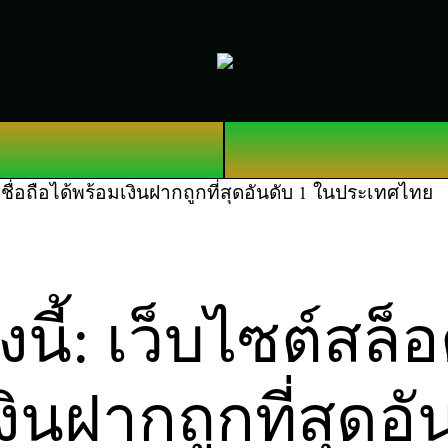
่เชื่อถือได้พร้อมเงินฝากถูกที่สุดอันดับ 1 ในประเทศไทย
งนี้: เว็บไซต์สล็
งินฝากถูกที่สุดอั