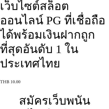
เว็บไซต์สล็อต
ออนไลน์ PG ที่เชื่อถือ
ได้พร้อมเงินฝากถูก
ที่สุดอันดับ 1 ใน
ประเทศไทย
THB 10.00
สมัครเว็บพนัน