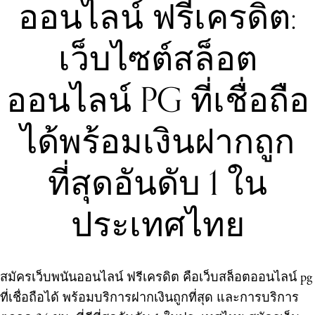
ออนไลน์ ฟรีเครดิต:
เว็บไซต์สล็อต
ออนไลน์ PG ที่เชื่อถือ
ได้พร้อมเงินฝากถูก
ที่สุดอันดับ 1 ใน
ประเทศไทย
สมัครเว็บพนันออนไลน์ ฟรีเครดิต คือเว็บสล็อตออนไลน์ pg
ที่เชื่อถือได้ พร้อมบริการฝากเงินถูกที่สุด และการบริการ