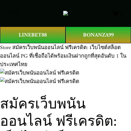
O
0
p
e
n
LINEBET88
BONANZA99
M
e
Store
สมัครเว็บพนันออนไลน์ ฟรีเครดิต: เว็บไซต์สล็อต
n
ออนไลน์ PG ที่เชื่อถือได้พร้อมเงินฝากถูกที่สุดอันดับ 1 ใน
u
ประเทศไทย
สมัครเว็บพนัน
ออนไลน์ ฟรีเครดิต: