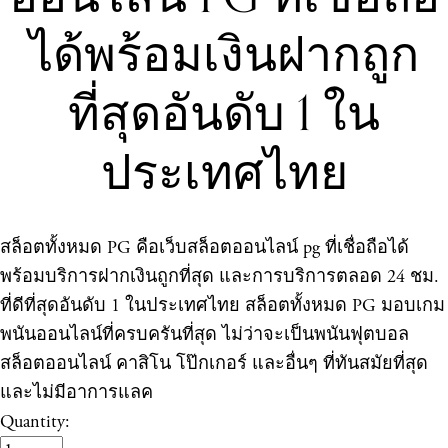
ได้พร้อมเงินฝากถูก
ที่สุดอันดับ 1 ใน
ประเทศไทย
สล็อตทั้งหมด PG คือเว็บสล็อตออนไลน์ pg ที่เชื่อถือได้
พร้อมบริการฝากเงินถูกที่สุด และการบริการตลอด 24 ชม.
ที่ดีที่สุดอันดับ 1 ในประเทศไทย สล็อตทั้งหมด PG มอบเกม
พนันออนไลน์ที่ครบครันที่สุด ไม่ว่าจะเป็นพนันฟุตบอล
สล็อตออนไลน์ คาสิโน โป๊กเกอร์ และอื่นๆ ที่ทันสมัยที่สุด
และไม่มีอาการแลค
Quantity: