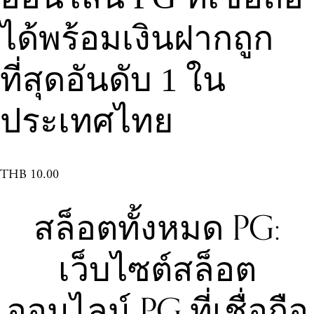
ได้พร้อมเงินฝากถูก
ที่สุดอันดับ 1 ใน
ประเทศไทย
THB 10.00
สล็อตทั้งหมด PG:
เว็บไซต์สล็อต
ออนไลน์ PG ที่เชื่อถือ