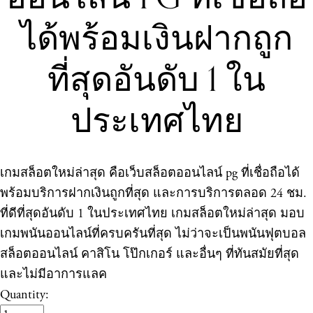
ได้พร้อมเงินฝากถูก
ที่สุดอันดับ 1 ใน
ประเทศไทย
เกมสล็อตใหม่ล่าสุด คือเว็บสล็อตออนไลน์ pg ที่เชื่อถือได้
พร้อมบริการฝากเงินถูกที่สุด และการบริการตลอด 24 ชม.
ที่ดีที่สุดอันดับ 1 ในประเทศไทย เกมสล็อตใหม่ล่าสุด มอบ
เกมพนันออนไลน์ที่ครบครันที่สุด ไม่ว่าจะเป็นพนันฟุตบอล
สล็อตออนไลน์ คาสิโน โป๊กเกอร์ และอื่นๆ ที่ทันสมัยที่สุด
และไม่มีอาการแลค
Quantity: