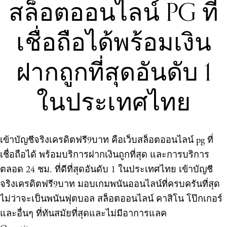
สล็อตออนไลน์ PG ที่
เชื่อถือได้พร้อมเงิน
ฝากถูกที่สุดอันดับ 1
ในประเทศไทย
เข้าบัญชีจริงเครดิตฟรี9บาท คือเว็บสล็อตออนไลน์ pg ที่
เชื่อถือได้ พร้อมบริการฝากเงินถูกที่สุด และการบริการ
ตลอด 24 ชม. ที่ดีที่สุดอันดับ 1 ในประเทศไทย เข้าบัญชี
จริงเครดิตฟรี9บาท มอบเกมพนันออนไลน์ที่ครบครันที่สุด
ไม่ว่าจะเป็นพนันฟุตบอล สล็อตออนไลน์ คาสิโน โป๊กเกอร์
และอื่นๆ ที่ทันสมัยที่สุดและไม่มีอาการแลค