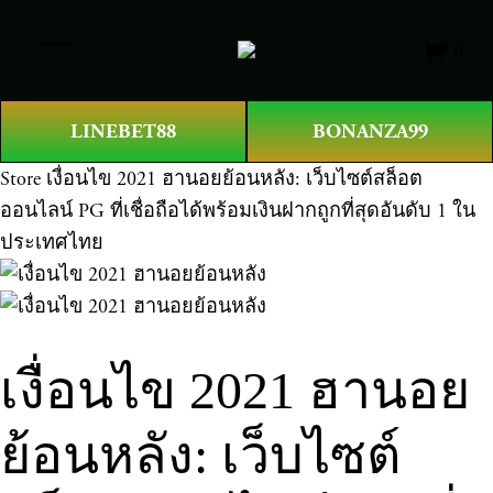
O
0
p
e
n
LINEBET88
BONANZA99
M
e
Store
เงื่อนไข 2021 ฮานอยย้อนหลัง: เว็บไซต์สล็อต
n
ออนไลน์ PG ที่เชื่อถือได้พร้อมเงินฝากถูกที่สุดอันดับ 1 ใน
u
ประเทศไทย
เงื่อนไข 2021 ฮานอย
ย้อนหลัง: เว็บไซต์