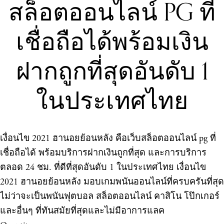
สล็อตออนไลน์ PG ที่
เชื่อถือได้พร้อมเงิน
ฝากถูกที่สุดอันดับ 1
ในประเทศไทย
เงื่อนไข 2021 ฮานอยย้อนหลัง คือเว็บสล็อตออนไลน์ pg ที่
เชื่อถือได้ พร้อมบริการฝากเงินถูกที่สุด และการบริการ
ตลอด 24 ชม. ที่ดีที่สุดอันดับ 1 ในประเทศไทย เงื่อนไข
2021 ฮานอยย้อนหลัง มอบเกมพนันออนไลน์ที่ครบครันที่สุด
ไม่ว่าจะเป็นพนันฟุตบอล สล็อตออนไลน์ คาสิโน โป๊กเกอร์
และอื่นๆ ที่ทันสมัยที่สุดและไม่มีอาการแลค