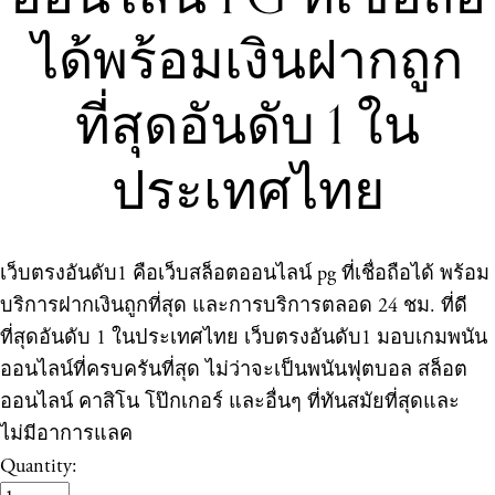
ได้พร้อมเงินฝากถูก
ที่สุดอันดับ 1 ใน
ประเทศไทย
เว็บตรงอันดับ1 คือเว็บสล็อตออนไลน์ pg ที่เชื่อถือได้ พร้อม
บริการฝากเงินถูกที่สุด และการบริการตลอด 24 ชม. ที่ดี
ที่สุดอันดับ 1 ในประเทศไทย เว็บตรงอันดับ1 มอบเกมพนัน
ออนไลน์ที่ครบครันที่สุด ไม่ว่าจะเป็นพนันฟุตบอล สล็อต
ออนไลน์ คาสิโน โป๊กเกอร์ และอื่นๆ ที่ทันสมัยที่สุดและ
ไม่มีอาการแลค
Quantity: