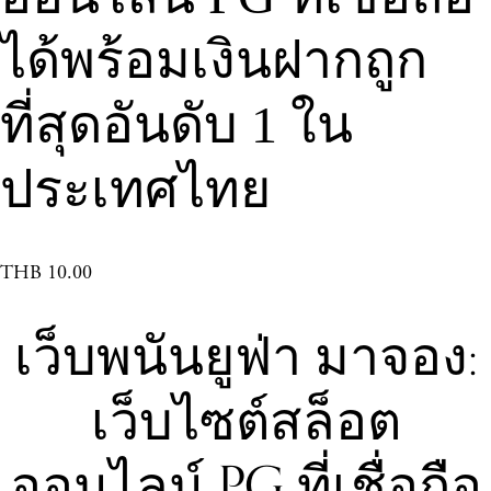
ได้พร้อมเงินฝากถูก
ที่สุดอันดับ 1 ใน
ประเทศไทย
THB 10.00
เว็บพนันยูฟ่า มาจอง:
เว็บไซต์สล็อต
ออนไลน์ PG ที่เชื่อถือ