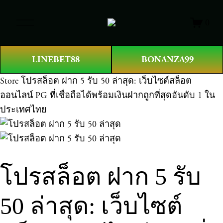
O
0
p
e
n
LINEBET88
BONANZA99
M
e
Store
โปรสล็อต ฝาก 5 รับ 50 ล่าสุด: เว็บไซต์สล็อต
n
ออนไลน์ PG ที่เชื่อถือได้พร้อมเงินฝากถูกที่สุดอันดับ 1 ใน
u
ประเทศไทย
โปรสล็อต ฝาก 5 รับ
50 ล่าสุด: เว็บไซต์