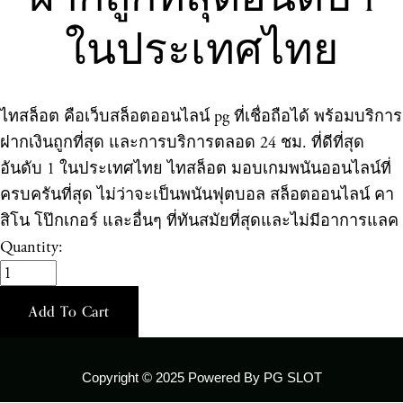
ในประเทศไทย
ไทสล็อต คือเว็บสล็อตออนไลน์ pg ที่เชื่อถือได้ พร้อมบริการ
ฝากเงินถูกที่สุด และการบริการตลอด 24 ชม. ที่ดีที่สุด
อันดับ 1 ในประเทศไทย ไทสล็อต มอบเกมพนันออนไลน์ที่
ครบครันที่สุด ไม่ว่าจะเป็นพนันฟุตบอล สล็อตออนไลน์ คา
สิโน โป๊กเกอร์ และอื่นๆ ที่ทันสมัยที่สุดและไม่มีอาการแลค
Quantity:
Add To Cart
Copyright © 2025 Powered By PG SLOT