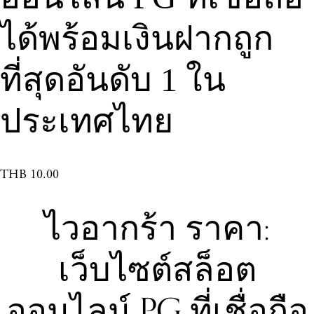
ได้พร้อมเงินฝากถูก
ที่สุดอันดับ 1 ใน
ประเทศไทย
THB 10.00
ไวอากร้า ราคา:
เว็บไซต์สล็อต
ออนไลน์ PG ที่เชื่อถือ