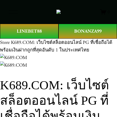
O
0
p
e
n
LINEBET88
BONANZA99
M
e
Store
K689.COM: เว็บไซต์สล็อตออนไลน์ PG ที่เชื่อถือได้
n
พร้อมเงินฝากถูกที่สุดอันดับ 1 ในประเทศไทย
u
K689.COM: เว็บไซต์
สล็อตออนไลน์ PG ที่
เชื่อถือได้พร้อมเงิน