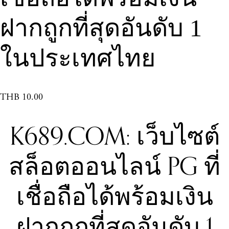
ฝากถูกที่สุดอันดับ 1
ในประเทศไทย
THB 10.00
K689.COM: เว็บไซต์
สล็อตออนไลน์ PG ที่
เชื่อถือได้พร้อมเงิน
ฝากถูกที่สุดอันดับ 1