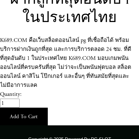
ในประเทศไทย
K689.COM คือเว็บสล็อตออนไลน์ pg ที่เชื่อถือได้ พร้อม
บริการฝากเงินถูกที่สุด และการบริการตลอด 24 ชม. ที่ดี
ที่สุดอันดับ 1 ในประเทศไทย K689.COM มอบเกมพนัน
ออนไลน์ที่ครบครันที่สุด ไม่ว่าจะเป็นพนันฟุตบอล สล็อต
ออนไลน์ คาสิโน โป๊กเกอร์ และอื่นๆ ที่ทันสมัยที่สุดและ
ไม่มีอาการแลค
Quantity:
Add To Cart