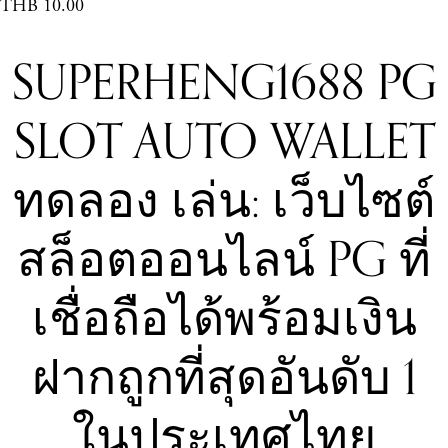
THB 10.00
SUPERHENG1688 PG
SLOT AUTO WALLET
ทดลอง เล่น: เว็บไซต์
สล็อตออนไลน์ PG ที่
เชื่อถือได้พร้อมเงิน
ฝากถูกที่สุดอันดับ 1
ในประเทศไทย